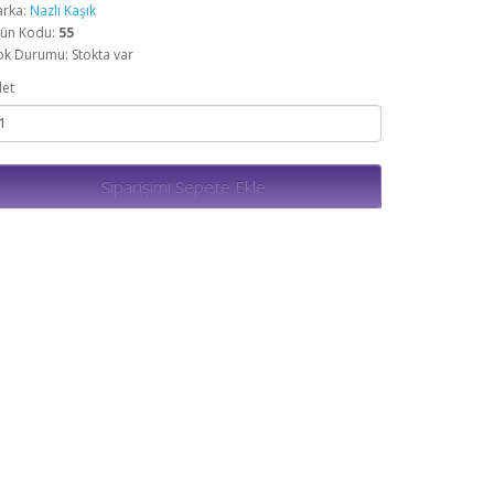
rka:
Nazlı Kaşık
ün Kodu:
55
ok Durumu: Stokta var
et
Siparişimi Sepete Ekle