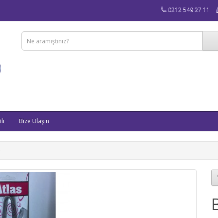
0212 549 27 11
li
Bize Ulaşın