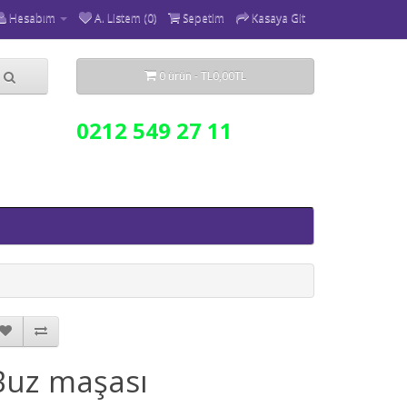
Hesabım
A. Listem (0)
Sepetim
Kasaya Git
0 ürün - TL0,00TL
0212 549 27 11
Buz maşası