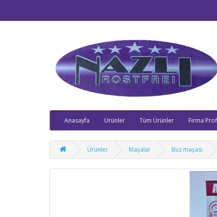
Anasayfa
Ürünler
Tüm Ürünler
Firma Profi
Ürünler
Maşalar
Buz maşası