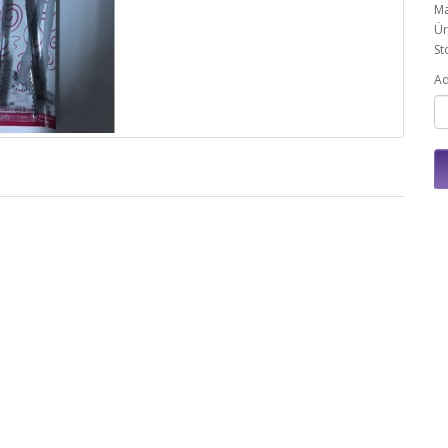
Ma
Ür
St
Ad