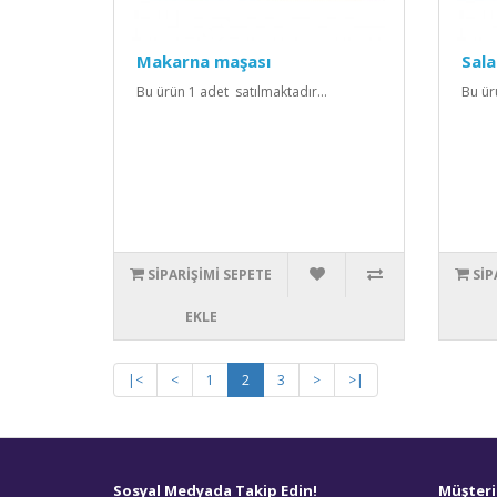
Makarna maşası
Sala
Bu ürün 1 adet satılmaktadır...
Bu ür
SIPARIŞIMI SEPETE
SIP
EKLE
|<
<
1
2
3
>
>|
Sosyal Medyada Takip Edin!
Müşteri 