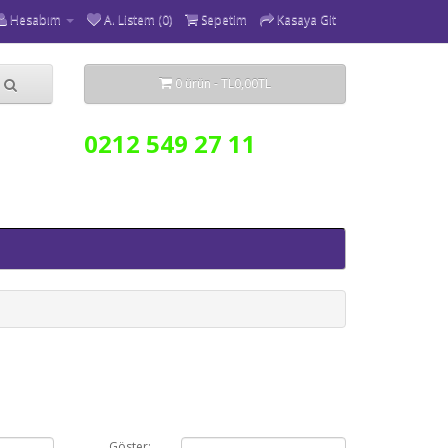
Hesabım
A. Listem (0)
Sepetim
Kasaya Git
0 ürün - TL0,00TL
0212 549 27 11
Göster: