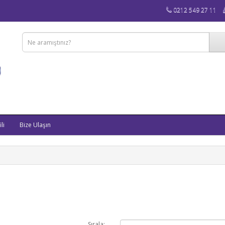
0212 549 27 11
li
Bize Ulaşın
Sırala: